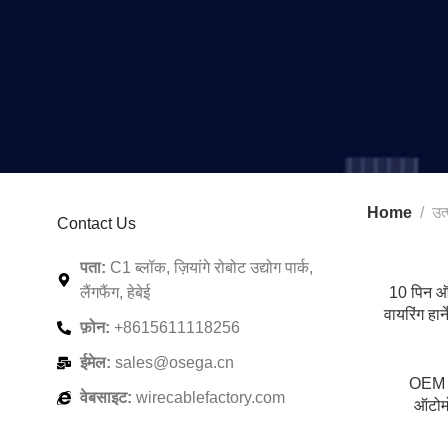
Home
उत्
Contact Us
पता:
C1 ब्लॉक, ज़ियांगे रोबोट उद्योग पार्क,
लैंगफैंग, हेबेई
10 पिन ऑ
वायरिंग हा
फ़ोन:
+8615611118256
कनेक्टर्स
ईमेल:
sales@osega.cn
OEM म
वेबसाइट:
wirecablefactory.com
ऑटोमो