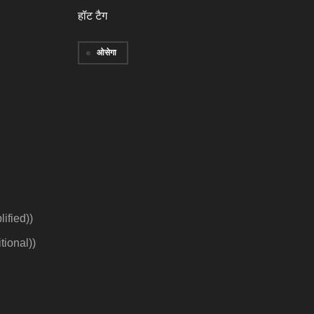
हॉट टैग
ओसेगा
ified)
)
tional)
)