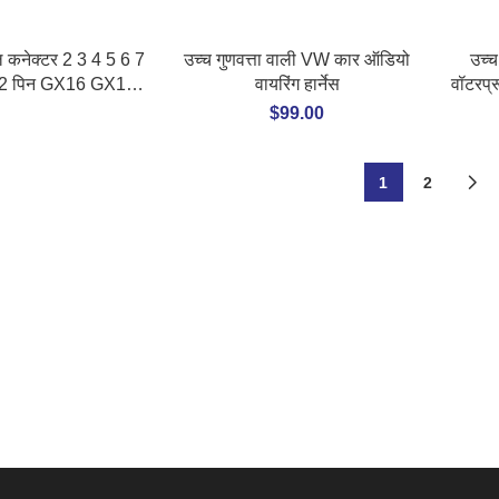
क
ल कनेक्टर 2 3 4 5 6 7
उच्च गुणवत्ता वाली VW कार ऑडियो
उच्च
12 पिन GX16 GX18
वायरिंग हार्नेस
वॉटरप्
X25 GX30 एविएशन
$
99.00
ग सॉकेट कनेक्टर
1
2