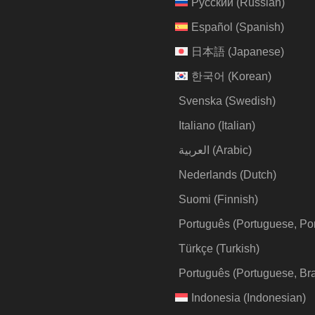
Русский
(
Russian
)
Español
(
Spanish
)
日本語
(
Japanese
)
한국어
(
Korean
)
Svenska
(
Swedish
)
Italiano
(
Italian
)
العربية
(
Arabic
)
Nederlands
(
Dutch
)
Suomi
(
Finnish
)
Português
(
Portuguese, Po
Türkçe
(
Turkish
)
Português
(
Portuguese, Bra
Indonesia
(
Indonesian
)