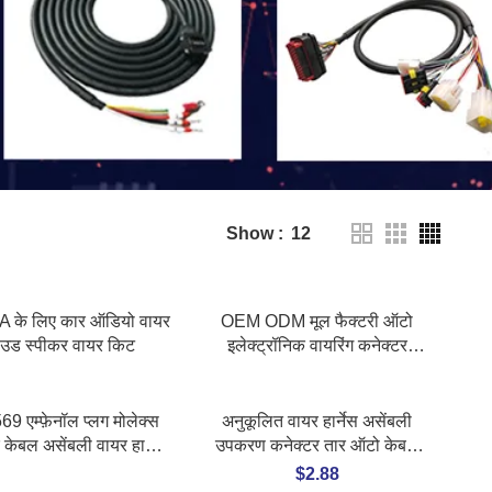
Show
12
के लिए कार ऑडियो वायर
OEM ODM मूल फैक्टरी ऑटो
उड स्पीकर वायर किट
इलेक्ट्रॉनिक वायरिंग कनेक्टर
औद्योगिक उपकरण बिजली आपूर्ति
कैबिनेट वायर हार्नेस का उपयोग करें
9 एम्फ़ेनॉल प्लग मोलेक्स
अनुकूलित वायर हार्नेस असेंबली
 केबल असेंबली वायर हार्नेस
उपकरण कनेक्टर तार ऑटो केबल
रिक कारों के लिए वाटरप्रूफ
असेंबली वायरिंग हार्नेस
$
2.88