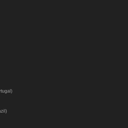
rtugal
)
zil
)