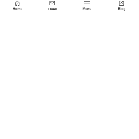
Türkçe
(
Turkish
)
Home
Menu
Blog
Email
Português
(
Portuguese, Brazil
)
Indonesia
(
Indonesian
)
ไทย
(
Thai
)
Tiếng Việt
(
Vietnamese
)
हॉट टैग
ओसेगा
© 2011-2023 • OSEGA ELECTRONIC CO.,LTD
English
简体中文
(
Chinese (Simplified)
)
繁體中文
(
Chinese (Traditional)
)